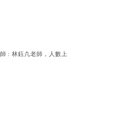
師
:
林鈺凢老師，人數上