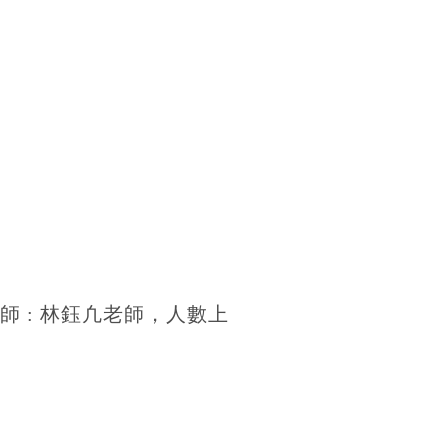
師
:
林鈺凢老師，人數上