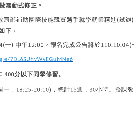
做滾動式修正。
合教育部補助國際技能競賽選手就學就業精進(試辦
如下，
(一) 中午12:00，報名完成公告將於110.10.04(一
s.gle/7DL6SUhvWvEGuMNe6
分以下同學修習。
C 400
週一，
18:25-20:10)
，總計
15
週，
30
小時。授課教