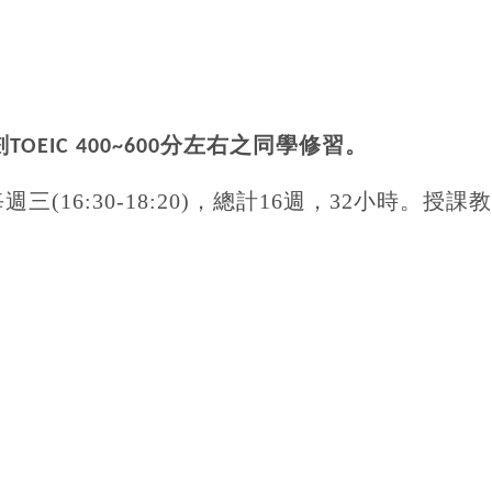
劃
分左右之同學修習。
TOEIC 400~600
每週三
(16:30-18:20)
，總計
16
週，
32
小時。授課教