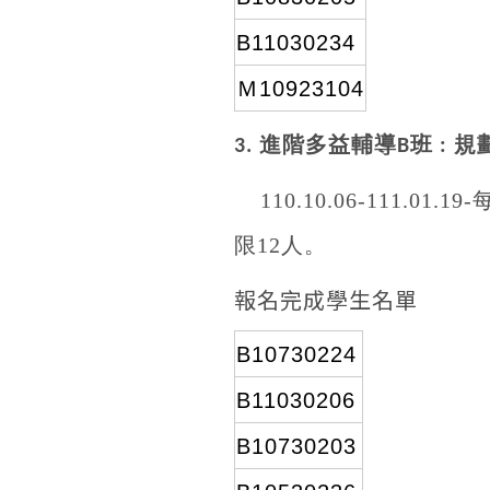
B11030234
Ｍ10923104
進階多益輔導
班
規
3.
B
:
110.10.06-111.01.19-
限
12
人。
報名完成學生名單
B10730224
B11030206
B10730203