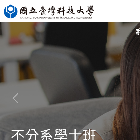
跳
到
主
要
內
容
區
不分系學士班