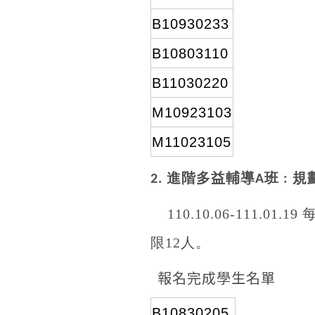
B10930233
B10803110
B11030220
M10923103
M11023105
進階多益輔導
班
規
2.
A
:
110.10.06-111.01.19
限
12
人。
報名完成學生名單
B10830205