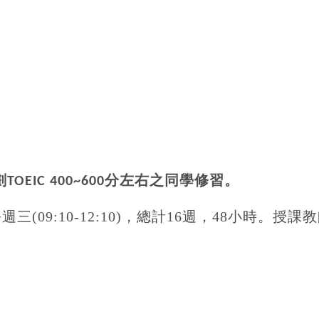
劃
分左右之同學修習。
TOEIC 400~600
每週三
(09:10-12:10)
，總計
16
週，
48
小時。授課教