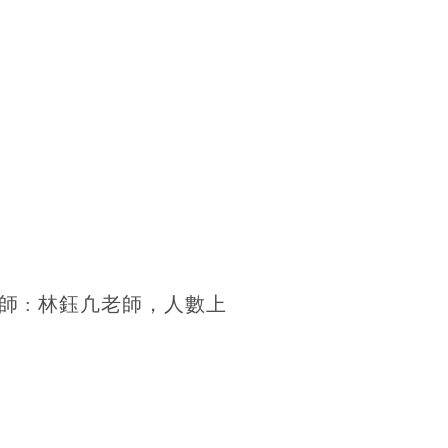
師
:
林鈺凢老師，人數上