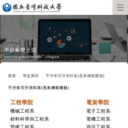
跳
到
主
要
內
容
區
不分系學士班
Inter-Disciplinary Bachelor’s Program
首頁
學生資訊
不分系可分流科系(各系網頁連結)
不分系可分流科系(各系網頁連結)
工程學院
電資學院
機械工程系
電子工程系
材料科學與工程系
電機工程系
營建工程系
資訊工程系